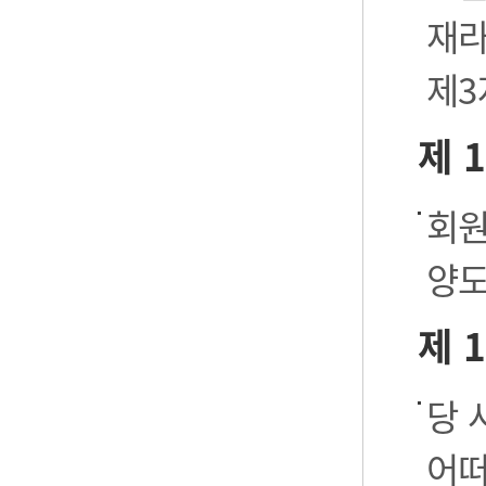
재라
제3
제 
회원
양도
제 
당 
어떠