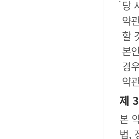
당 
약관
할 
본인
경우
약관
제 
본 
법,