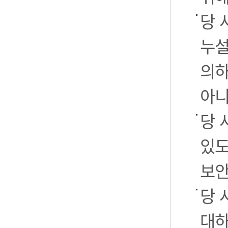
당 
누설
의하
아니
당 
있도
보안
당 
대하