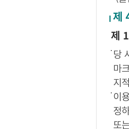
제 
제 
당 
마크
지적
이용
정하
또는