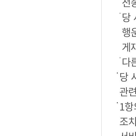
전
당 
행운
게
다
당 
관련
1항
조치