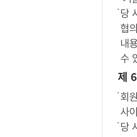
당 
협의
내용
수 
제 
회원
사이
당 