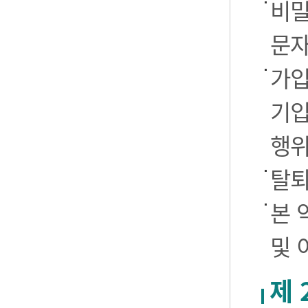
비밀
문자
가입
기입
행
탈퇴
본 
및 
제 