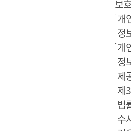
보호
개
정
개
정보
제
제3
법
수