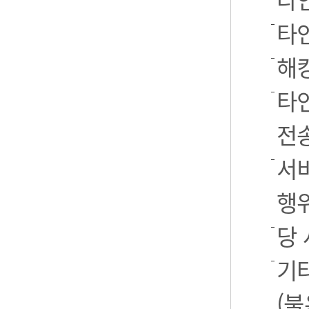
타
해
타
전
서
행
당
기
(불