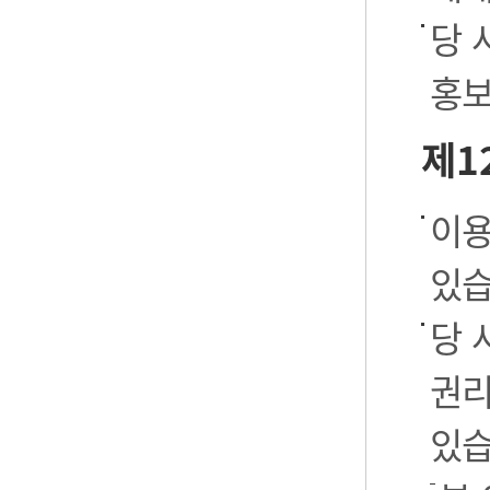
당 
홍보
제1
이용
있습
당 
권리
있습