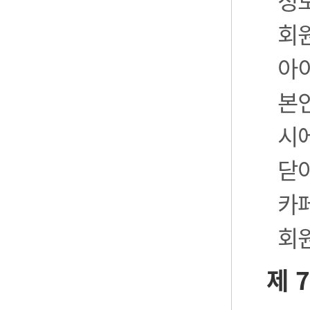
정
회
아
본
시
닫
카
회
제 