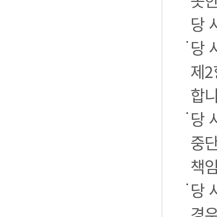
못한
당 
당 
제2
합니
당 
중단
책임
당 
경우