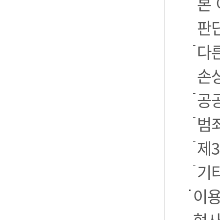
본
판
다
손
공
범
제
기
이용