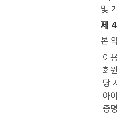
및 
제 
본 
이용
회원
당 
아이
증명