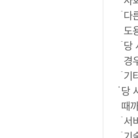
사
다
도
당
경
기
당 
때까
서
기