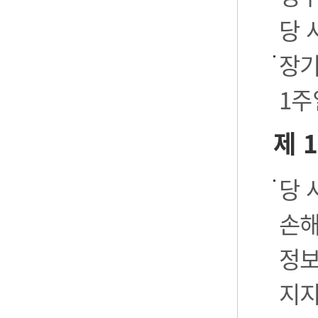
당 
장기
1주
제 
당 
손해
정보
지지