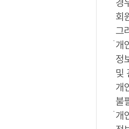
경우
회
그
개
정
및
개
불
개