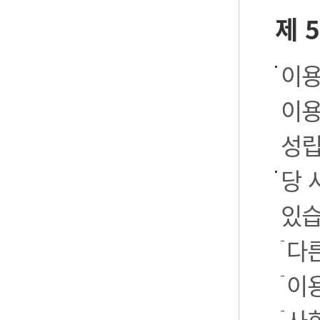
제 
이용
이용
성립
당 
있습
다
이