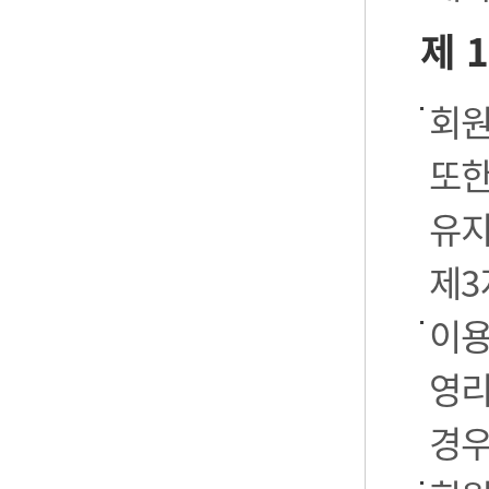
제 
회원
또한
유지
제3
이용
영리
경우