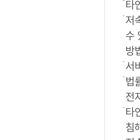
타
저
수 
방
서
법률
전
타인
침