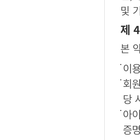
및 
제 
본 
이용
회원
당 
아이
증명