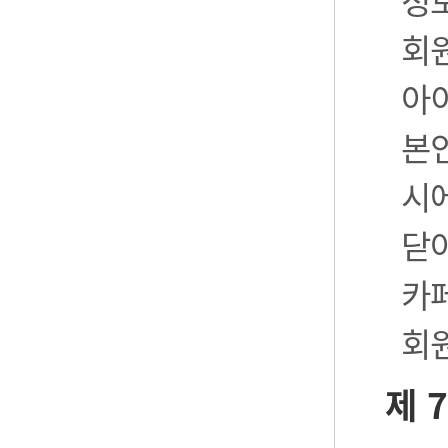
정
회
아
본
시
닫
카
회
제 