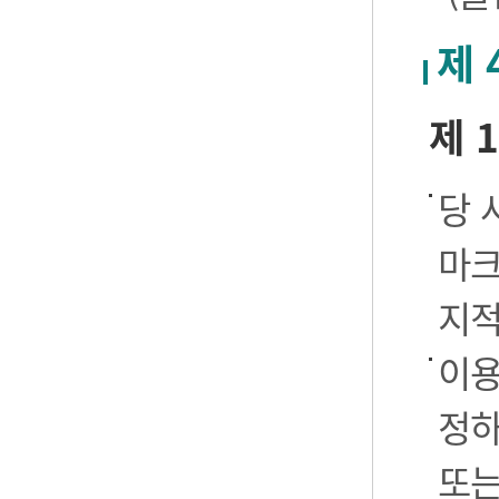
제 
제 
당 
마크
지적
이용
정하
또는