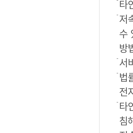
타
저
수 
방
서
법률
전
타인
침