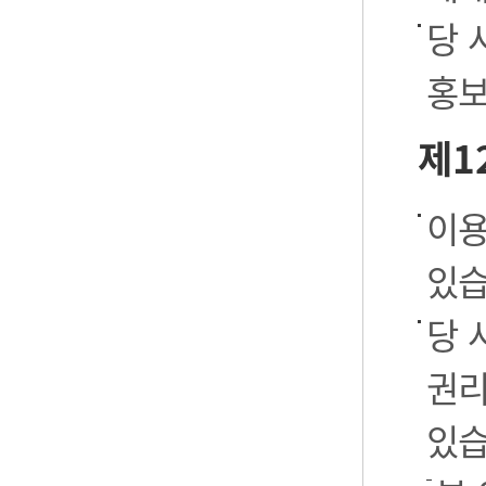
당 
홍보
제1
이용
있습
당 
권리
있습