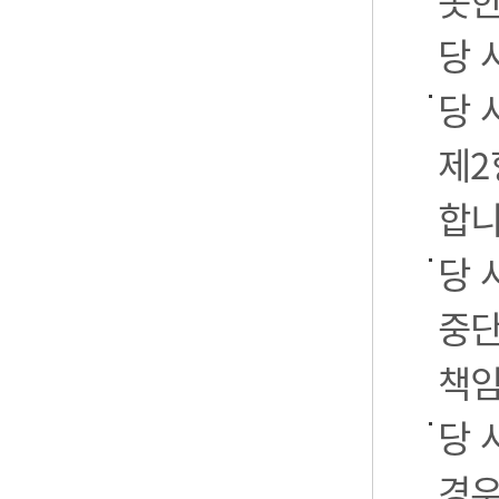
못한
당 
당 
제2
합니
당 
중단
책임
당 
경우