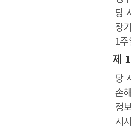
당 
장기
1주
제 
당 
손해
정보
지지