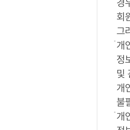
경우
회
그
개
정
및
개
불
개