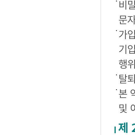
비밀
문자
가입
기입
행
탈퇴
본 
및 
제 