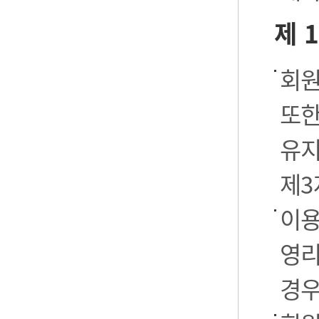
제 
회원
또한
유지
제3
이용
영리
경우