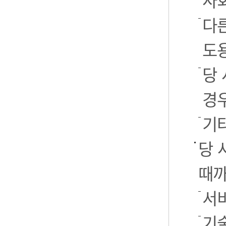
사
다
도
당
경
기
당 
때까
서
기