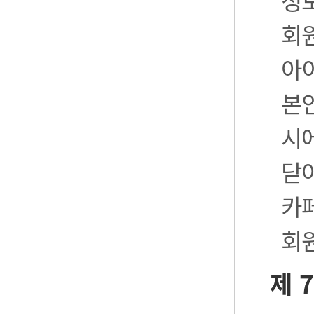
정
회
아
본
시
닫
카
회
제 