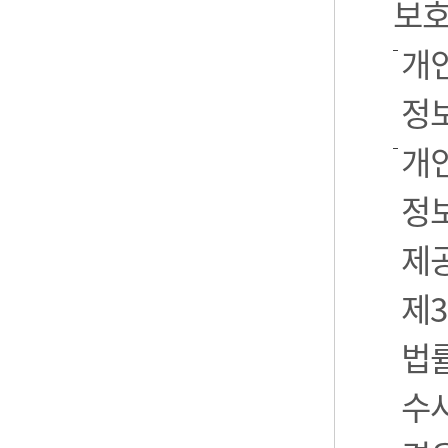
보호
개
정
개
정보
제
제3
법
수