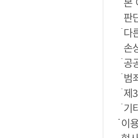
본
판
다
손
공
범
제
기
이용