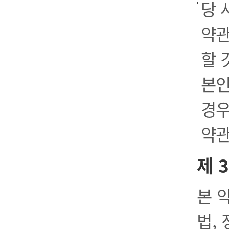
당 
약관
할 
본인
경우
약관
제 
본 
법,