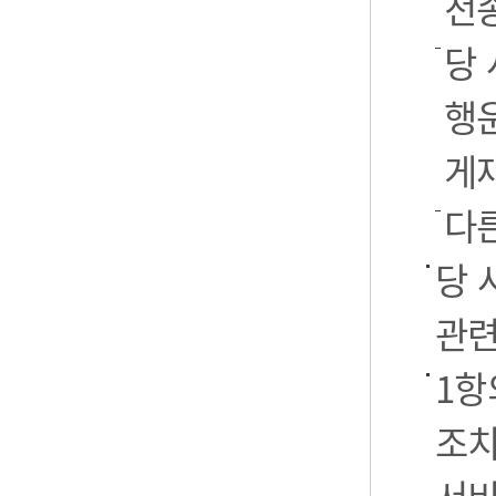
전
당 
행운
게
다
당 
관련
1항
조치