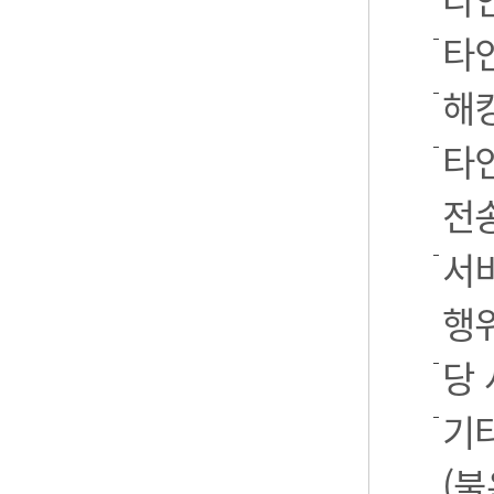
타
해
타
전
서
행
당
기
(불