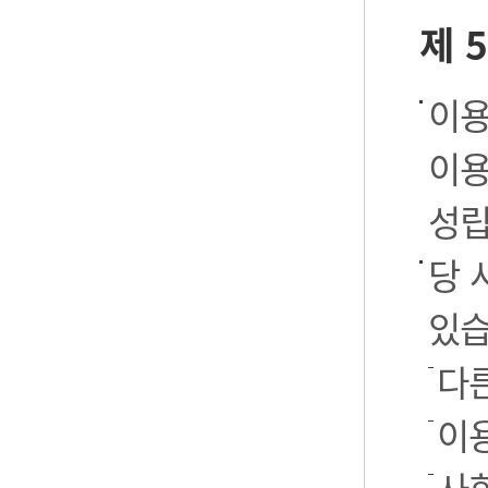
제 
이용
이용
성립
당 
있습
다
이