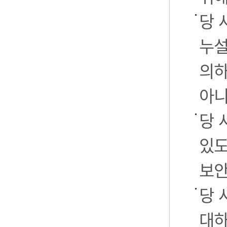
당 
누설
의하
아니
당 
있도
보안
당 
대하