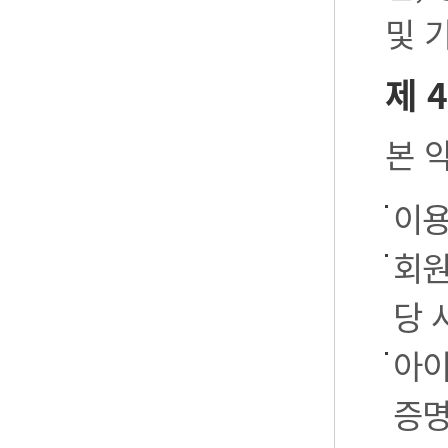
및 
제 
본 
이용
회원
당 
아이
증명