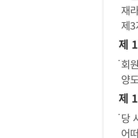
재라
제3
제 
회원
양도
제 
당 
어떠