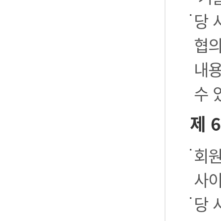
당 
협의
내용
수 
제 
회원
사이
당 