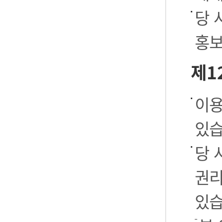
당 
홍보
제1
이용
있습
당 
권리
있습