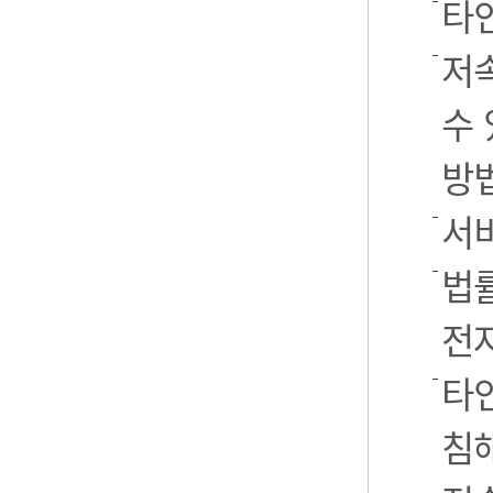
타
저
수 
방
서
법률
전
타인
침