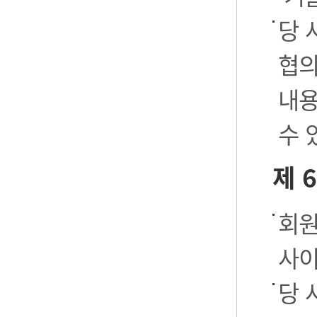
당 
협의
내용
수 
제 
회원
사이
당 