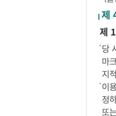
제 
제 
당 
마크
지적
이용
정하
또는