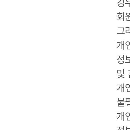
경우
회
그
개
정
및
개
불
개