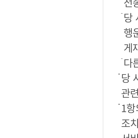
전
당 
행운
게
다
당 
관련
1항
조치