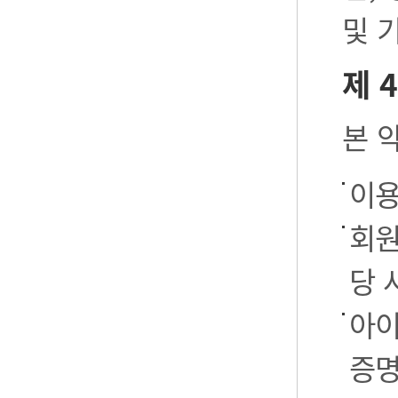
및 
제 
본 
이용
회원
당 
아이
증명