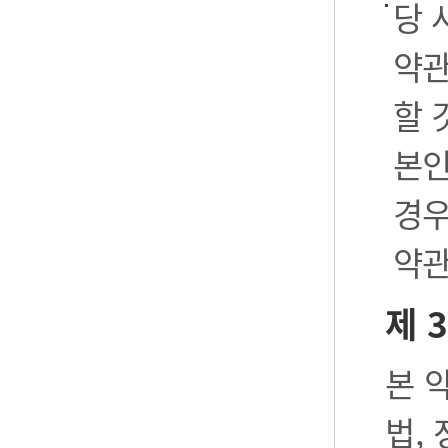
당 
약관
할 
본인
경우
약관
제 
본 
법,