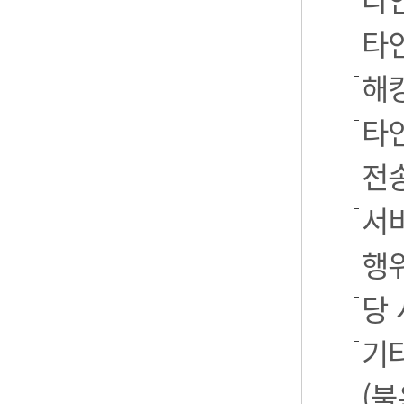
타
해
타
전
서
행
당
기
(불