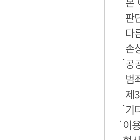
본
판
다
손
공
범
제
기
이용