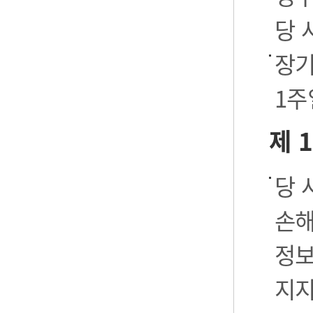
당 
장기
1주
제 
당 
손해
정보
지지