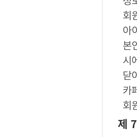
정
회
아
본
시
닫
카
회
제 