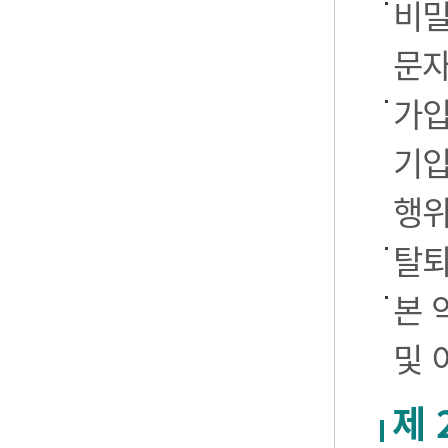
비밀
문자
가입
기입
행
탈퇴
본 
및 
제 