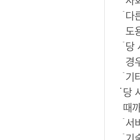
사
다
도
당
경
기
당 
때까
서
기