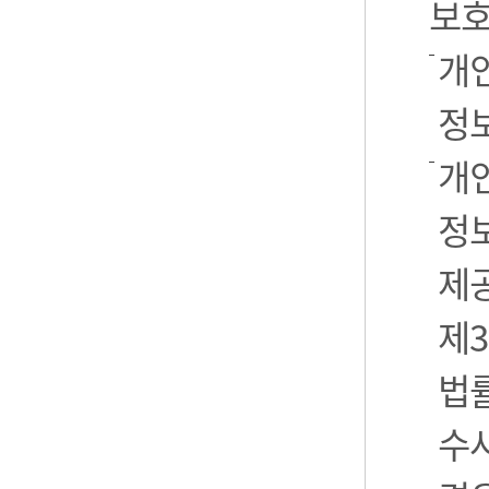
보호
개
정
개
정보
제
제3
법
수