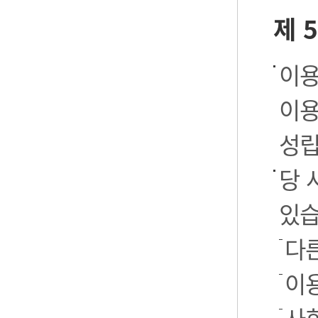
제 
이용
이용
성립
당 
있습
다
이