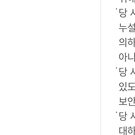
당 
누설
의하
아니
당 
있도
보안
당 
대하