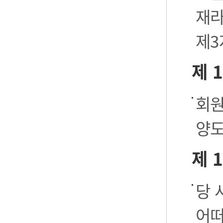
재라
제3
제 
회원
양도
제 
당 
어떠