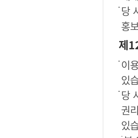
당 
홍보
제1
이용
있습
당 
권리
있습