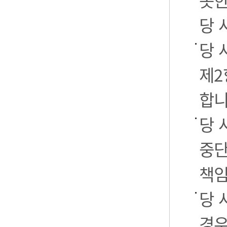
못한
당 
당 
제2
합니
당 
중단
책임
당 
경우