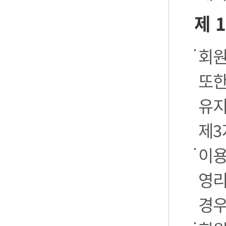
제 
회원
또한
유지
제3
이용
영리
경우