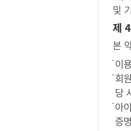
및 
제 
본 
이용
회원
당 
아이
증명