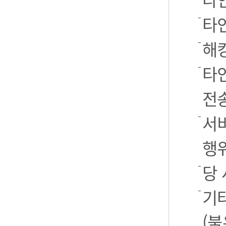
타
해
타
전
서
행
당
기
(불