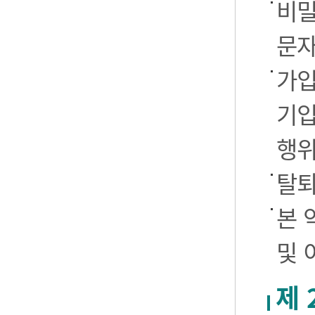
비밀
문자
가입
기입
행
탈퇴
본 
및 
제 