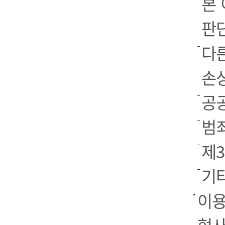
본
판
다
손
공
범
제
기
이용