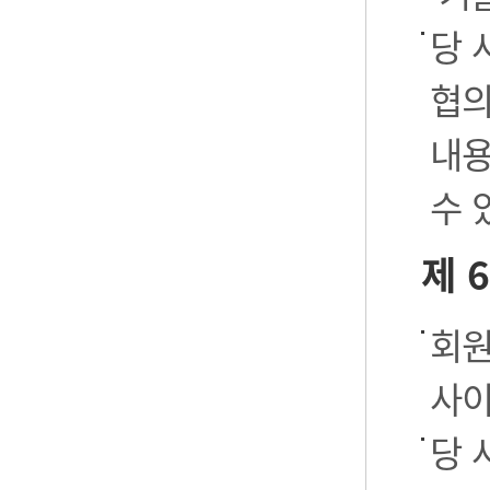
당 
협의
내용
수 
제 
회원
사이
당 