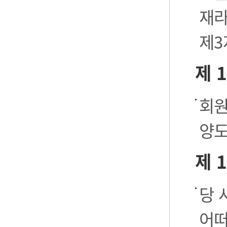
재라
제3
제 
회원
양도
제 
당 
어떠