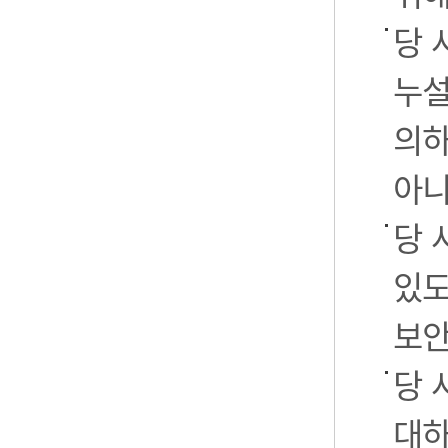
당 
누설
의하
아니
당 
있도
보안
당 
대하