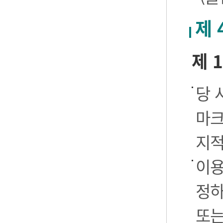
제 
제 
당 
마크
지적
이용
정하
또는