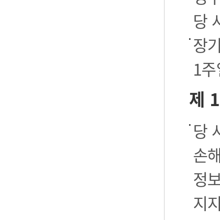
당 
장기
1주
제 
당 
손해
정보
지지