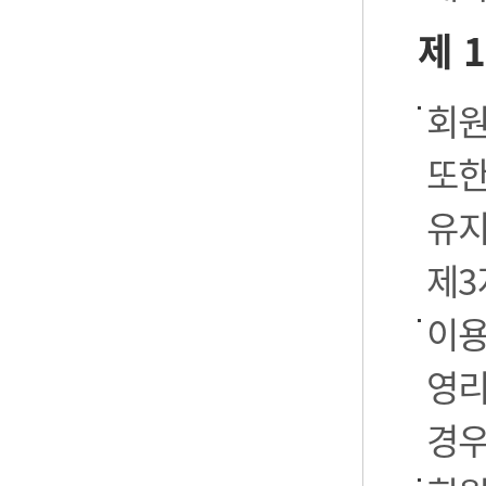
제 
회원
또한
유지
제3
이용
영리
경우