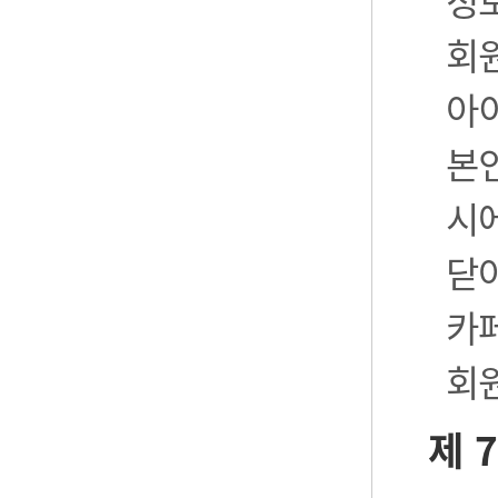
정
회
아
본
시
닫
카
회
제 