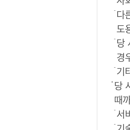
사
다
도
당
경
기
당 
때까
서
기