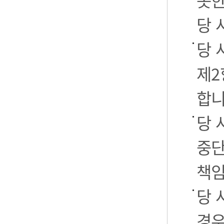
못한
당 
당 
제2
합니
당 
중단
책임
당 
경우