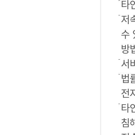
타
저
수 
방
서
법률
전
타인
침