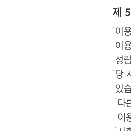
제 
이용
이용
성립
당 
있습
다
이