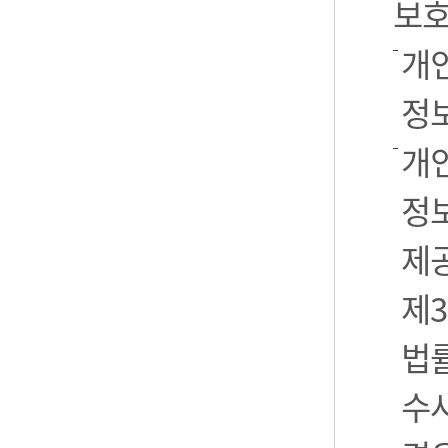
보호
개
정
개
정보
제
제3
법
수