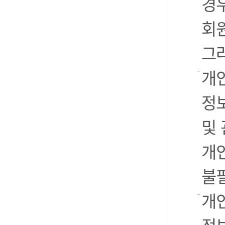
경우
회
그
개
정
및
개
불
개