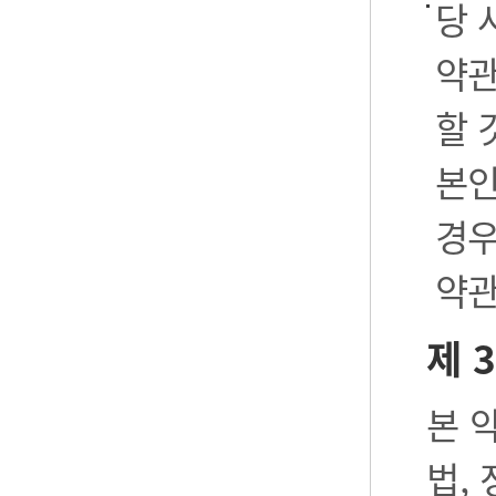
당 
약관
할 
본인
경우
약관
제 
본 
법,