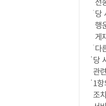
전
당 
행운
게
다
당 
관련
1항
조치