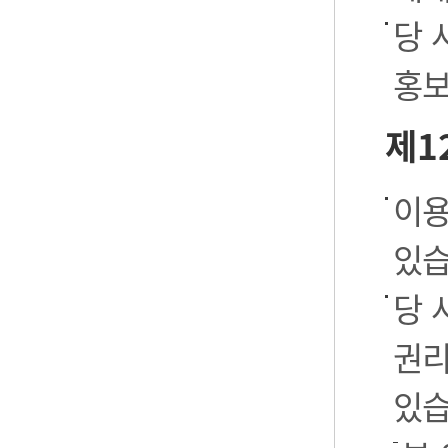
당 
홍보
제1
이용
있습
당 
권리
있습